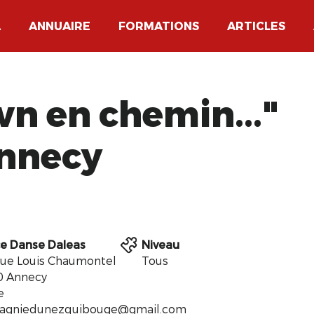
A
ANNUAIRE
FORMATIONS
ARTICLES
wn en chemin..."
Annecy
e Danse Daleas
Niveau
 rue Louis Chaumontel
Tous
0 Annecy
e
agniedunezquibouge@gmail.com