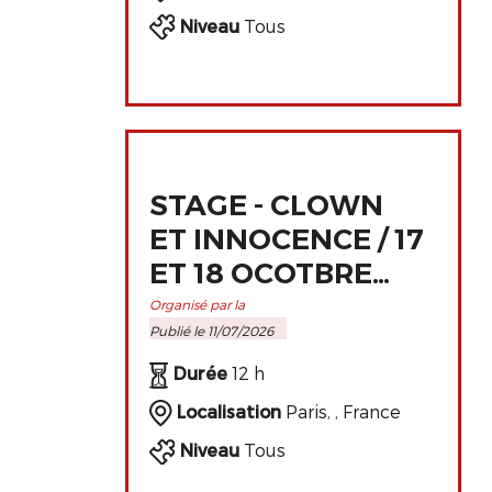
Niveau
Tous
STAGE - CLOWN
ET INNOCENCE / 17
ET 18 OCOTBRE
2026 À PARIS
Organisé par la
Publié le 11/07/2026
Durée
12 h
Localisation
Paris, , France
Niveau
Tous