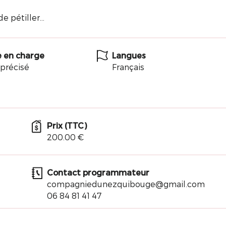
e pétiller...
e en charge
Langues
précisé
Français
Prix (TTC)
200.00 €
Contact programmateur
compagniedunezquibouge@gmail.com
06 84 81 41 47