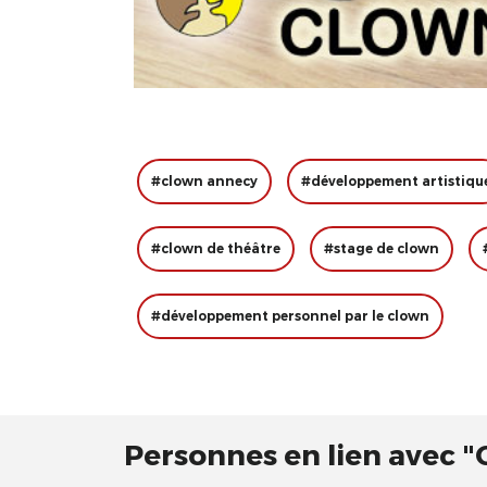
#clown annecy
#développement artistiqu
#clown de théâtre
#stage de clown
#développement personnel par le clown
Personnes en lien avec "