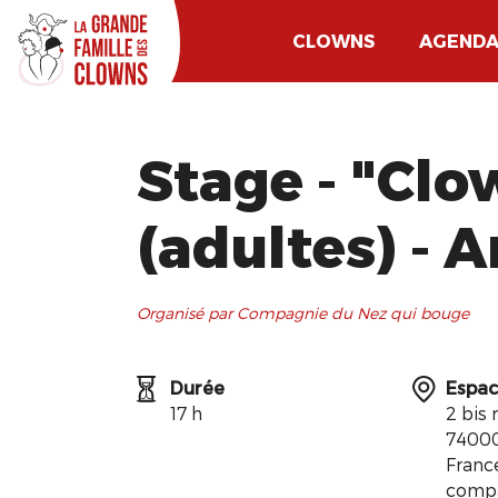
CLOWNS
AGEND
Stage - "Clo
(adultes) - 
Organisé par Compagnie du Nez qui bouge
Durée
Espac
17 h
2 bis
7400
Franc
comp