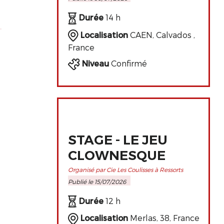
PERFECTIONNEMENT
DE L'ART
Durée
14 h
CLOWNESQUE
Localisation
CAEN, Calvados ,
France
Niveau
Confirmé
s
STAGE - LE JEU
CLOWNESQUE
Organisé par Cie Les Coulisses à Ressorts
Publié le 15/07/2026
Durée
12 h
Localisation
Merlas, 38, France