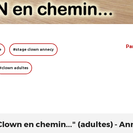
Pa
e
#stage clown annecy
#clown adultes
Clown en chemin..." (adultes) - A