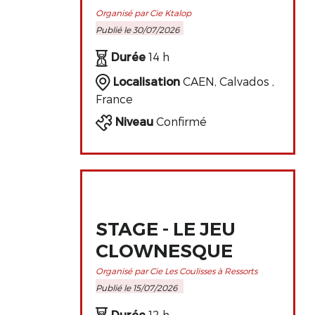
ET
Organisé par Cie Ktalop
Publié le 30/07/2026
PERFECTIONNEMENT
DE L'ART
Durée
14 h
CLOWNESQUE
Localisation
CAEN, Calvados ,
France
Niveau
Confirmé
STAGE - LE JEU
CLOWNESQUE
Organisé par Cie Les Coulisses à Ressorts
Publié le 15/07/2026
Durée
12 h