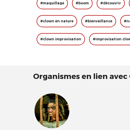
#maquillage
#boom
#découvrir
#clown en nature
#bienveillance
#n
#clown improvisation
#improvisation clo
Organismes en lien avec C