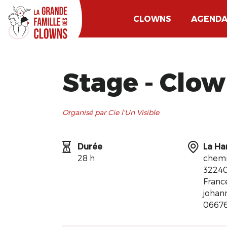
CLOWNS
AGEND
Stage - Clown
Organisé par Cie l'Un Visible
Durée
La Ha
28 h
chemi
32240
Franc
johan
0667