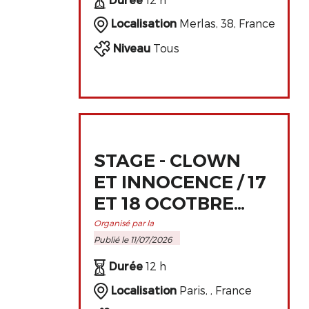
Localisation
Merlas, 38, France
Niveau
Tous
STAGE - CLOWN
ET INNOCENCE / 17
ET 18 OCOTBRE
2026 À PARIS
Organisé par la
Publié le 11/07/2026
Durée
12 h
Localisation
Paris, , France