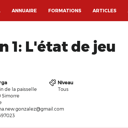
A
ANNUAIRE
FORMATIONS
ARTICLES
 1: L'état de jeu
rga
Niveau
n de la paisselle
Tous
 Simorre
e
na.new.gonzalez@gmail.com
697023