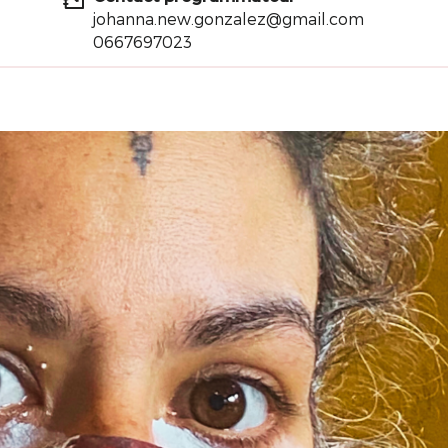
johanna.new.gonzalez@gmail.com
0667697023