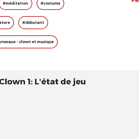
Pa
#méditation
#costume
ature
#débutant
wnesque - clown et musique
lown 1: L'état de jeu