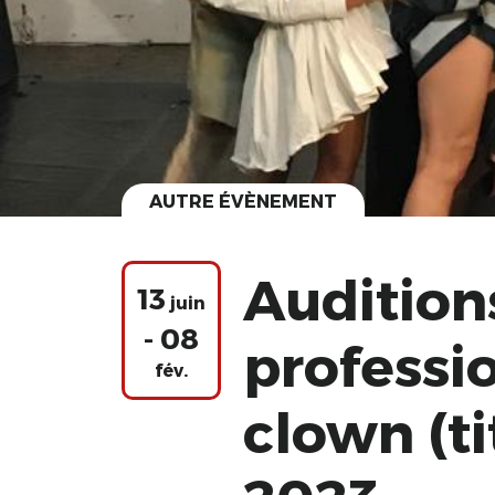
AUTRE ÉVÈNEMENT
Audition
13
juin
- 08
professio
fév.
clown (ti