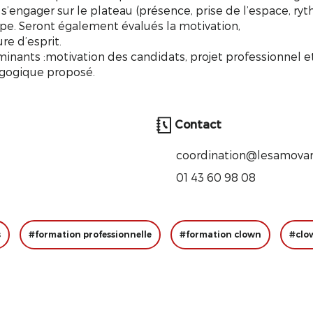
s’engager sur le plateau (présence, prise de l’espace, ry
roupe. Seront également évalués la motivation,
ure d’esprit.
minants :motivation des candidats, projet professionnel e
agogique proposé.
Contact
coordination@lesamovar
01 43 60 98 08
s
#formation professionnelle
#formation clown
#clo