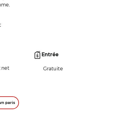
thme,
t
Entrée
.net
Gratuite
wn paris