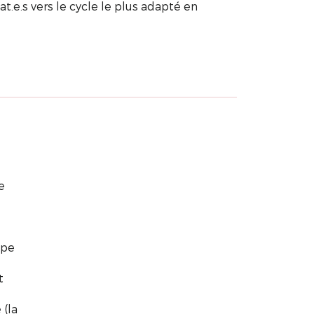
at.e.s vers le cycle le plus adapté en
e
ipe
t
 (la