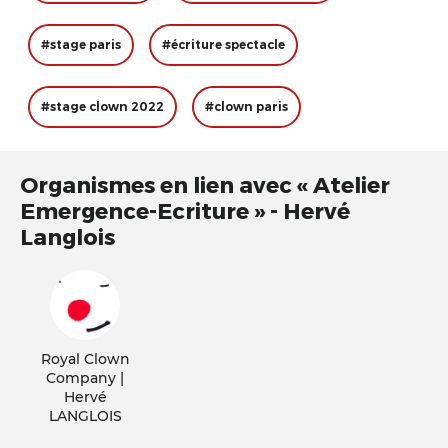
#stage paris
#écriture spectacle
#stage clown 2022
#clown paris
Organismes en lien avec « Atelier
Emergence-Ecriture » - Hervé
Langlois
Royal Clown
Company |
Hervé
LANGLOIS