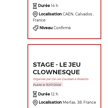
DE L'ART
Durée
14 h
CLOWNESQUE
Localisation
CAEN, Calvados ,
France
Niveau
Confirmé
STAGE - LE JEU
CLOWNESQUE
Organisé par Cie Les Coulisses à Ressorts
Publié le 15/07/2026
Durée
12 h
Localisation
Merlas, 38, France
.