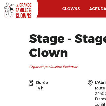
CLOWNS
AGEND
Stage - Sta
Clown
Organisé par Justine Eeckman
Durée
L'Abr
14 h
route
24400
Franc
confi