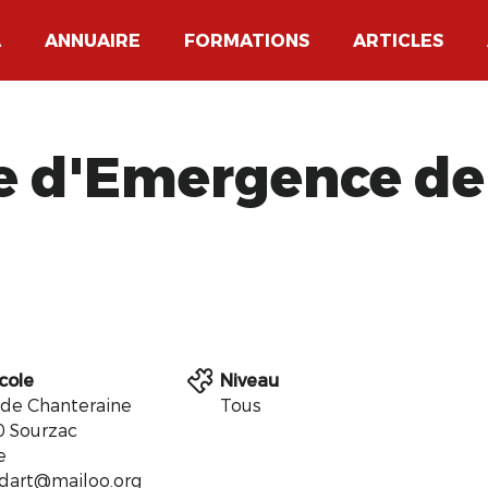
A
ANNUAIRE
FORMATIONS
ARTICLES
ge d'Emergence de
icole
Niveau
 de Chanteraine
Tous
 Sourzac
e
tdart@mailoo.org