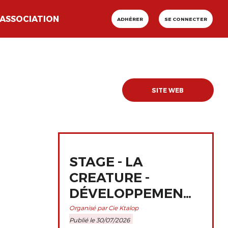
ASSOCIATION
ADHÉRER
SE CONNECTER
SITE WEB
STAGE - LA
CREATURE -
DÉVELOPPEMENT
ET
Organisé par Cie Ktalop
Publié le 30/07/2026
PERFECTIONNEMENT