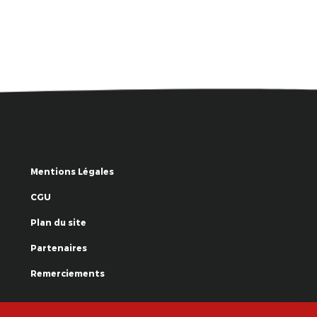
Mentions Légales
CGU
Plan du site
Partenaires
Remerciements
© La Grande Famille des Clowns - 2018