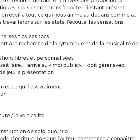
i et l’écoute de l’autre. à travers des propositions
iques, nous chercherons à goûter l’instant présent,
e en éveil à tout ce qui nous anime au dedans comme au
 travaillerons sur les états, l’écoute, les sensations,
e, ses tics, ses tocs…
t à la recherche de la rythmique et de la musicalité de
ations libres et personnalisées.
ait faire, il arrive au « moi public», il doit gérer avec.
e jeu, la présentation...
n et ce qu’il est vraiment
ion
ute / la verticalité.
struction de solo, duo, trio…
de d’écriture. Lorsque l’auteur commence à connaître