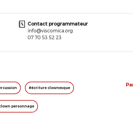
Contact programmateur
info@viscomica.org
07 70 53 52 23
Pa
ercussion
#écriture clownesque
clown personnage