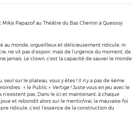
 et Mikis Papazof au Théâtre du Bas Chemin à Quessoy
é au monde, orgueilleux et délicieusement ridicule, ni
utre, ne vit pas d’espoir, mais de l’urgence du moment, de
nne jamais. Le clown, c’est la capacité de sauver le monde
eau, seul sur le plateau, vous y êtes ! Il n’y a pas de 4ème
indres : « le Public ». Vertige ! Juste vous en jeu avec le
es n’existent pas. Dans le ici et maintenant, à chaque
l joue et rebondit alors sur le mentir/vrai, la mauvaise foi
pre ridicule, c’est l’essence de la construction du