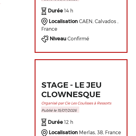
PERFECTIONNEMENT
DE L'ART
Durée
14 h
CLOWNESQUE
Localisation
CAEN, Calvados ,
France
Niveau
Confirmé
STAGE - LE JEU
CLOWNESQUE
Organisé par Cie Les Coulisses à Ressorts
Publié le 15/07/2026
Durée
12 h
Localisation
Merlas, 38, France