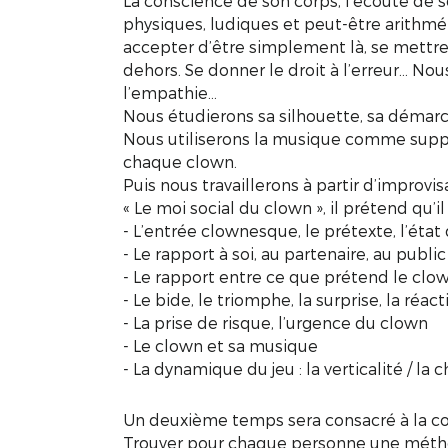
La conscience de son corps, l’écoute de so
physiques, ludiques et peut-être arithmét
accepter d’être simplement là, se mettr
dehors. Se donner le droit à l’erreur... Nous
l’empathie…
Nous étudierons sa silhouette, sa démarch
Nous utiliserons la musique comme suppor
chaque clown.
Puis nous travaillerons à partir d’improvis
« Le moi social du clown », il prétend qu’il s
- L’entrée clownesque, le prétexte, l’état d
- Le rapport à soi, au partenaire, au public
- Le rapport entre ce que prétend le clow
- Le bide, le triomphe, la surprise, la réact
- La prise de risque, l’urgence du clown
- Le clown et sa musique
- La dynamique du jeu : la verticalité / la ch
Un deuxième temps sera consacré à la con
Trouver pour chaque personne une métho