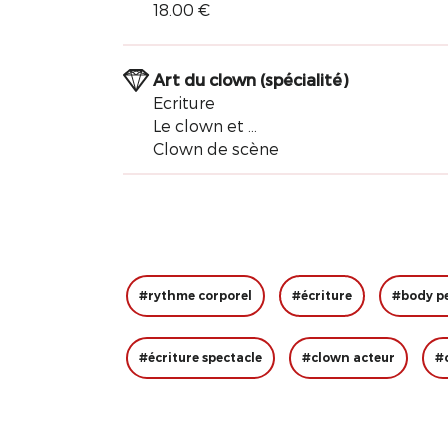
18.00 €
Art du clown (spécialité)
Ecriture
Le clown et ...
Clown de scène
#rythme corporel
#écriture
#body p
#écriture spectacle
#clown acteur
#