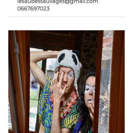
lesaubessauvages@gmail.com
0667697023