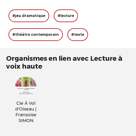
#jeu dramatique
#lecture
#théâtre contemporain
#texte
Organismes en lien avec Lecture à
voix haute
Cie À Vol
d'Oiseau |
Fransoise
SIMON