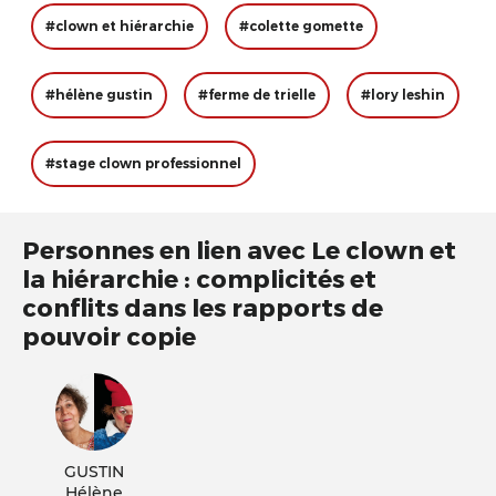
#clown et hiérarchie
#colette gomette
#hélène gustin
#ferme de trielle
#lory leshin
#stage clown professionnel
Personnes en lien avec Le clown et
la hiérarchie : complicités et
conflits dans les rapports de
pouvoir copie
GUSTIN
Hélène