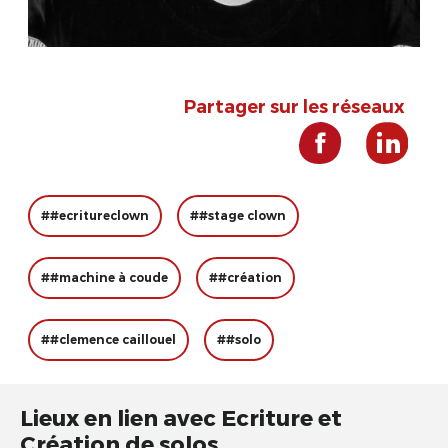
Partager sur les réseaux
##ecritureclown
##stage clown
##machine à coude
##création
##clemence caillouel
##solo
Lieux en lien avec Ecriture et
Création de solos