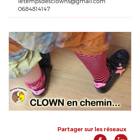
letempsdesclowns@gmail.com
0684814147
Partager sur les réseaux