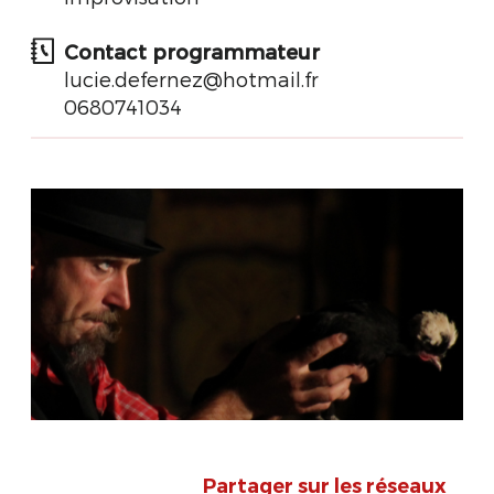
Contact programmateur
lucie.defernez@hotmail.fr
0680741034
Partager sur les réseaux