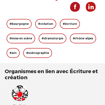
#bourgogne
#création
#écriture
#mise en scène
#dramaturgie
#rhône-alpes
#ain
#scénographie
Organismes en lien avec Écriture et
création