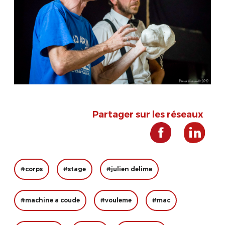
Partager sur les réseaux
#corps
#stage
#julien delime
#machine a coude
#vouleme
#mac