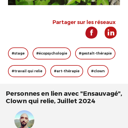
Partager sur les réseaux
#stage
#écopsychologie
#gestalt-thérapie
#travail qui relie
#art-thérapie
#clown
Personnes en lien avec "Ensauvagé",
Clown qui relie, Juillet 2024