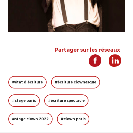
Partager sur les réseaux
#état d'écriture
#écriture clownesque
#stage paris
#écriture spectacle
#stage clown 2022
#clown paris