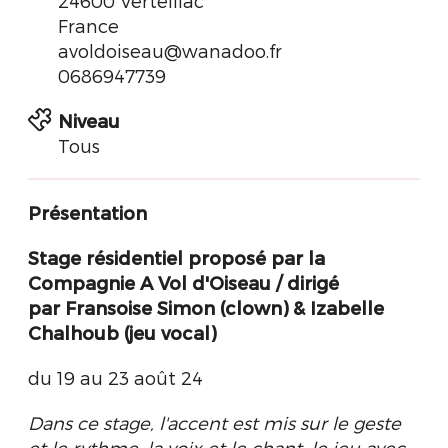
24600 Verteillac
France
avoldoiseau@wanadoo.fr
0686947739
Niveau
Tous
Présentation
Stage résidentiel proposé par la
Compagnie A Vol d'Oiseau /
dirigé
par Fransoise Simon (clown) & Izabelle
Chalhoub (jeu vocal)
du 19 au 23 août 24
Dans ce stage, l'accent est mis sur le geste
et le rythme, la voix et le chant, le jeu avec