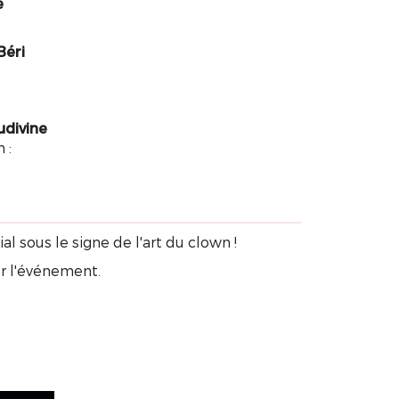
e
Béri
udivine
 :
nvivial sous le signe de l'art du clown !
ur l'événement.