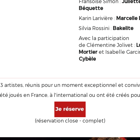
Fransoise Simon :
Juliett
Béquette
Karin Larivière :
Marcelle 
Silvia Rossini :
Bakelite
Avec la participation
de Clémentine Jolivet :
L
Mortier
et Isabelle Garcin
Cybèle
𝐨𝐰 ce sont 13 artistes, réunis pour un moment exceptionnel et co
té joués en France, à l'international ou ont été créés po
(réservation close - complet)