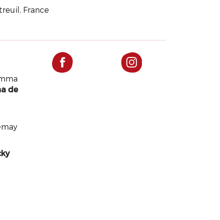
treuil, France
Simma
na de
emay
cky