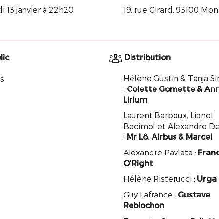
i 13 janvier à 22h20
19, rue Girard, 93100 Mon
lic
Distribution
Hélène Gustin & Tanja 
s
:
Colette Gomette & An
Lirium
Laurent Barboux, Lionel
Becimol et Alexandre D
:
Mr Lô, Airbus & Marcel
Alexandre Pavlata :
Fran
O'Right
Hélène Risterucci :
Urga
Guy Lafrance :
Gustave
Reblochon