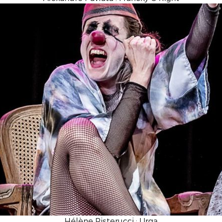
Hélène Risterucci : Urga