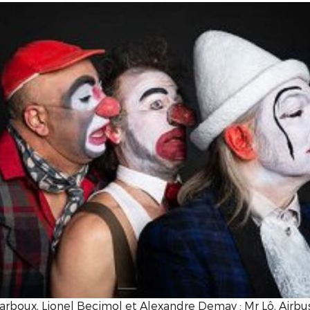
arboux, Lionel Becimol et Alexandre Demay : Mr Lô, Airbu