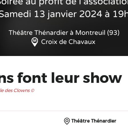
ns font leur show
le des Clowns ©
Théâtre Thénardier