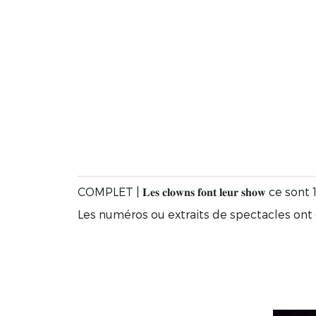
COMPLET | 𝐋𝐞𝐬 𝐜𝐥𝐨𝐰𝐧𝐬 𝐟𝐨𝐧𝐭 𝐥𝐞𝐮𝐫 𝐬
Les numéros ou extraits de spectacles ont é