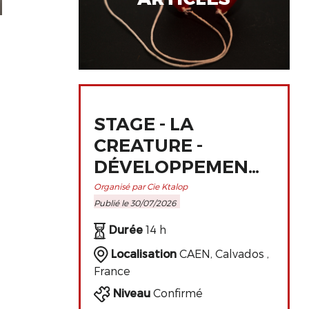
STAGE - LA
CREATURE -
DÉVELOPPEMENT
ET
Organisé par Cie Ktalop
Publié le 30/07/2026
PERFECTIONNEMENT
DE L'ART
Durée
14 h
CLOWNESQUE
Localisation
CAEN, Calvados ,
France
Niveau
Confirmé