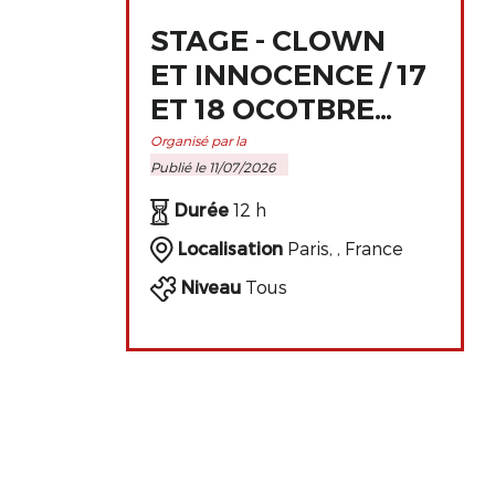
STAGE - CLOWN
ET INNOCENCE / 17
ET 18 OCOTBRE
2026 À PARIS
Organisé par la
Publié le 11/07/2026
Durée
12 h
Localisation
Paris, , France
Niveau
Tous