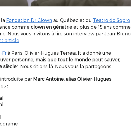
 la
Fondation Dr Clown
au Québec et du
Teatro do Sopro
érience comme
clown en gériatrie
et plus de 15 ans comme
e. Nous vous invitons à lire son interview par Jean-Bruno
t article
.
-Fr
à Paris, Olivier-Hugues Terreault a donné une
auver personne, mais que tout le monde peut sauver,
e siècle
". Nous étions là. Nous vous la partageons.
 introduite par
Marc Antoine, alias Olivier-Hugues
es :
al
al
l
lodrame