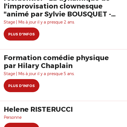
l'improvisation clownesque
"animé par Sylvie BOUSQUET -
Pepi MORENA Formation
Stage | Mis à jour il y a presque 2 ans.
PLUS D'INFOS
Formation comédie physique
par Hilary Chaplain
Stage | Mis à jour il y a presque 5 ans.
PLUS D'INFOS
Helene RISTERUCCI
Personne