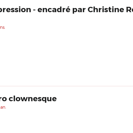
ression - encadré par Christine R
ns.
ro clownesque
 an.