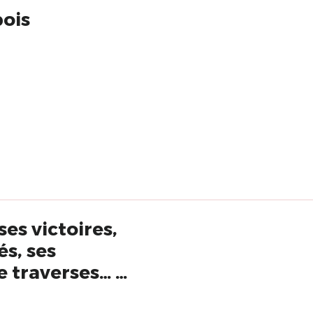
bois
ses victoires,
és, ses
e traverses… »