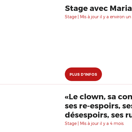
Stage avec Marian
Stage | Mis à jour il y a environ un
PLUS D'INFOS
«Le clown, sa con
ses re-espoirs, se
désespoirs, ses r
avec Christian T
Stage | Mis à jour il y a 4 mois.