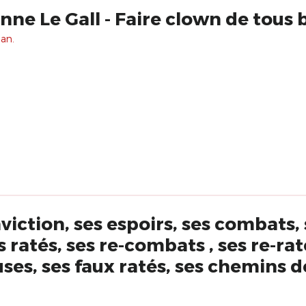
ne Le Gall - Faire clown de tous 
 an.
viction, ses espoirs, ses combats, 
s ratés, ses re-combats , ses re-rat
uses, ses faux ratés, ses chemins d
étard