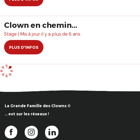
Clown en chemin...
Stage | Mis à jour il y a plus de 6 ans.
PLUS D'INFOS
La Grande Famille des Clowns ©
… est sur les réseaux !