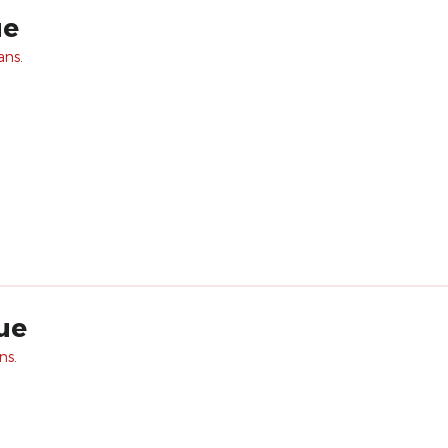
ue
ans.
ue
ns.