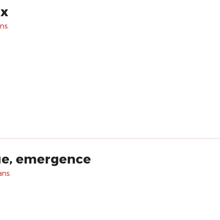
ix
ns.
ue, emergence
ans.