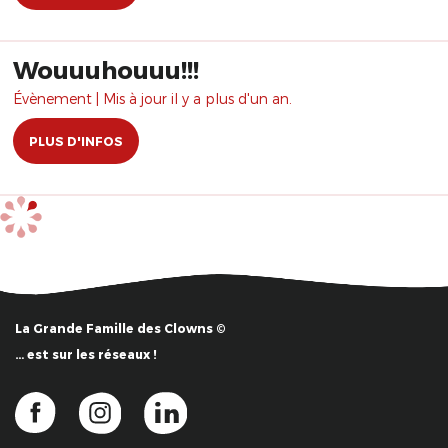
Wouuuhouuu!!!
Évènement | Mis à jour il y a plus d'un an.
PLUS D'INFOS
La Grande Famille des Clowns ©
… est sur les réseaux !