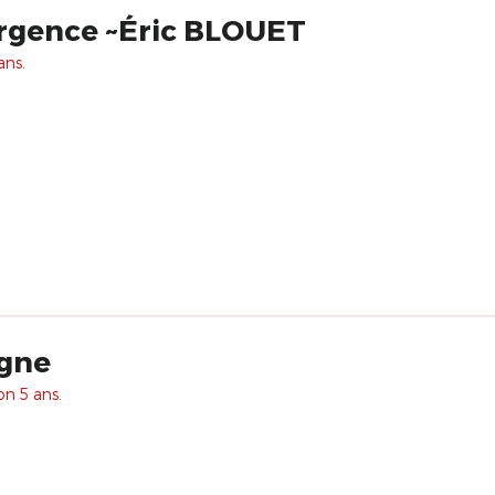
rgence ~Éric BLOUET
ans.
agne
on 5 ans.