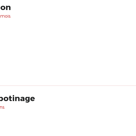
ion
 mois.
abotinage
ns.