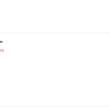
"
ns.