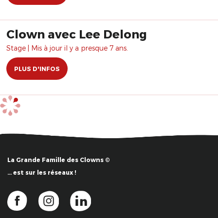
Clown avec Lee Delong
Stage | Mis à jour il y a presque 7 ans.
PLUS D'INFOS
La Grande Famille des Clowns ©
… est sur les réseaux !