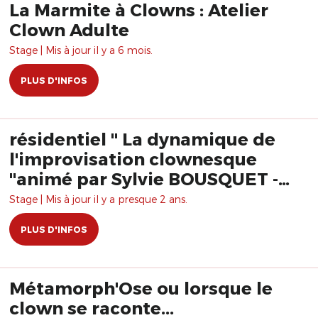
La Marmite à Clowns : Atelier
Clown Adulte
Stage | Mis à jour il y a 6 mois.
PLUS D'INFOS
résidentiel " La dynamique de
l'improvisation clownesque
"animé par Sylvie BOUSQUET -
Pepi MORENA Formation
Stage | Mis à jour il y a presque 2 ans.
PLUS D'INFOS
Métamorph'Ose ou lorsque le
clown se raconte...