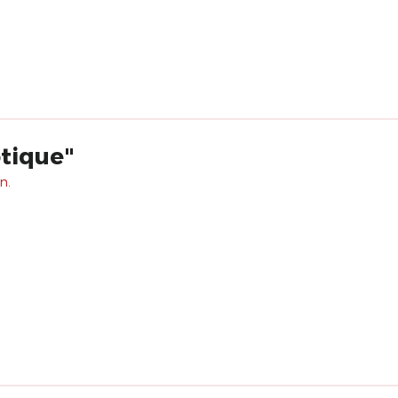
tique"
n.