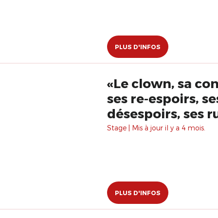
PLUS D'INFOS
«Le clown, sa con
ses re-espoirs, se
désespoirs, ses r
avec Christian T
Stage | Mis à jour il y a 4 mois.
PLUS D'INFOS