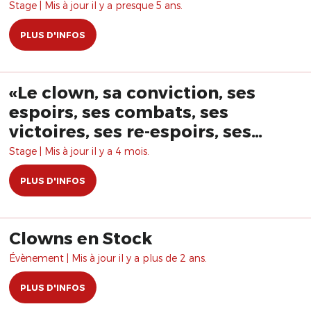
Stage | Mis à jour il y a presque 5 ans.
PLUS D'INFOS
«Le clown, sa conviction, ses
espoirs, ses combats, ses
victoires, ses re-espoirs, ses
ratés, ses re-combats , ses re-
Stage | Mis à jour il y a 4 mois.
ratés, ses désespoirs, ses ruses,
PLUS D'INFOS
ses faux ratés, ses chemins de
traverses… » avec Christian
Tétard
Clowns en Stock
Évènement | Mis à jour il y a plus de 2 ans.
PLUS D'INFOS