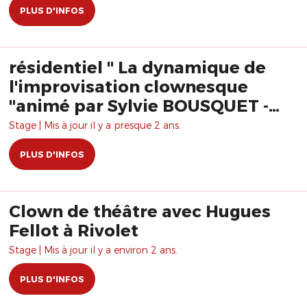
PLUS D'INFOS
résidentiel " La dynamique de
l'improvisation clownesque
"animé par Sylvie BOUSQUET -
Pepi MORENA Formation
Stage | Mis à jour il y a presque 2 ans.
PLUS D'INFOS
Clown de théâtre avec Hugues
Fellot à Rivolet
Stage | Mis à jour il y a environ 2 ans.
PLUS D'INFOS