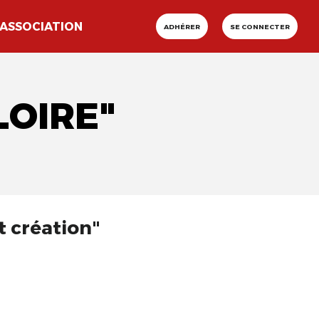
ASSOCIATION
ADHÉRER
SE CONNECTER
LOIRE"
t création"