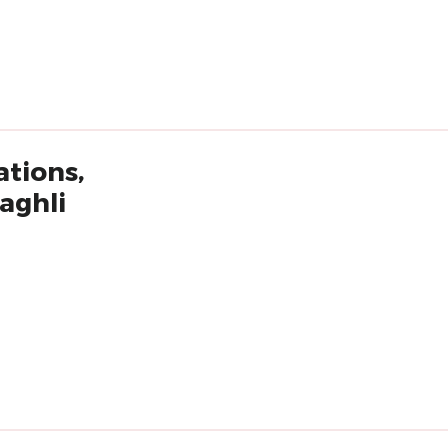
ations,
aghli