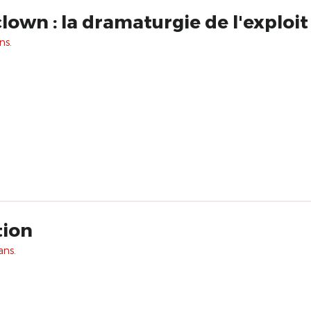
clown : la dramaturgie de l'exploit
ns.
tion
ans.