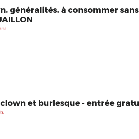
n, généralités, à consommer san
UAILLON
ans.
clown et burlesque - entrée gratu
s.