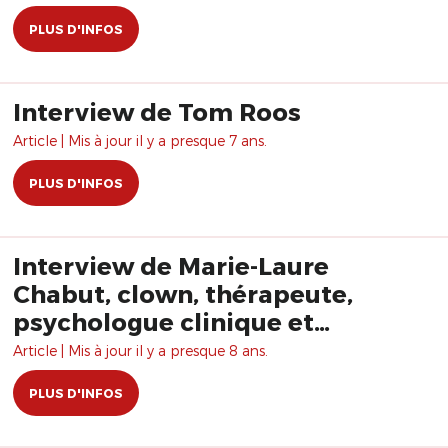
PLUS D'INFOS
Interview de Tom Roos
Article | Mis à jour il y a presque 7 ans.
PLUS D'INFOS
Interview de Marie-Laure
Chabut, clown, thérapeute,
psychologue clinique et
psychanalyste
Article | Mis à jour il y a presque 8 ans.
PLUS D'INFOS