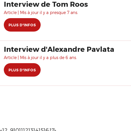
Interview de Tom Roos
Article | Mis à jour il y a presque 7 ans.
PLUS D'INFOS
Interview d'Alexandre Pavlata
Article | Mis à jour il y a plus de 6 ans.
PLUS D'INFOS
«
1
2
…
9
10
11
12
13
14
15
16
17
»