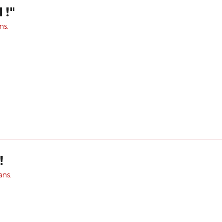
 !"
ns.
!
ans.