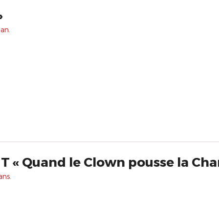
»
 an.
CLOWN ET CHANT « Quand le Clown pousse l
ans.