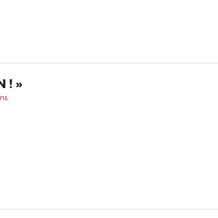
 ! »
ns.