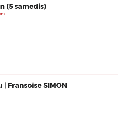
wn (5 samedis)
ans.
au | Fransoise SIMON