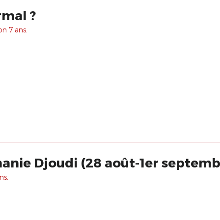
rmal ?
on 7 ans.
anie Djoudi (28 août-1er septemb
ns.