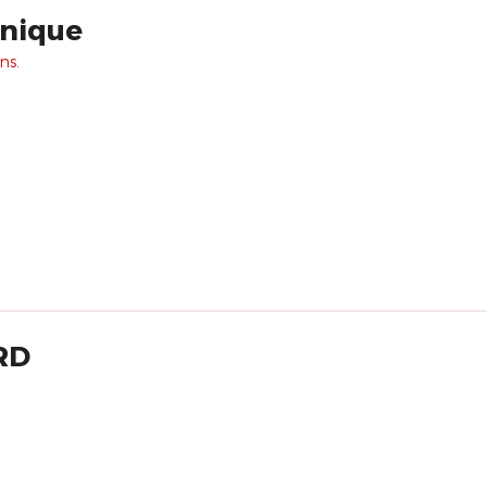
unique
ns.
RD