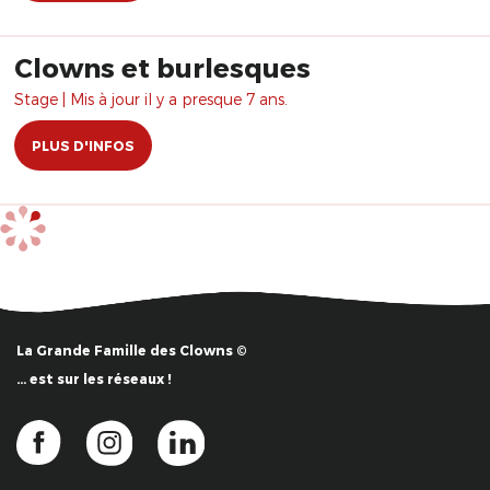
Clowns et burlesques
Stage | Mis à jour il y a presque 7 ans.
PLUS D'INFOS
La Grande Famille des Clowns ©
… est sur les réseaux !