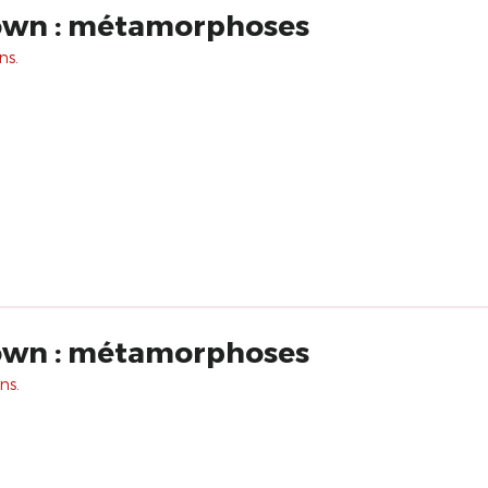
lown : métamorphoses
ns.
lown : métamorphoses
ns.