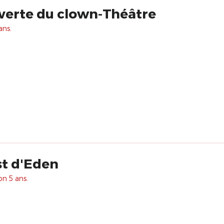
erte du clown-Théâtre
ans.
st d'Eden
on 5 ans.