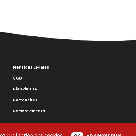
Mentions Légales
CGU
Plan du site
Partenaires
Remerciements
© La Grande Famille des Clowns - 2018
 l'utilisation des cookies.
En savoir plus
OK