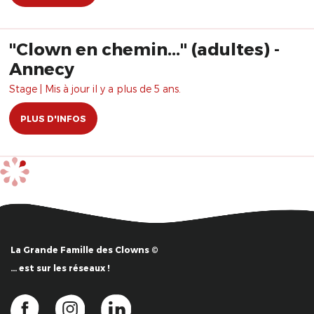
"Clown en chemin..." (adultes) -
Annecy
Stage | Mis à jour il y a plus de 5 ans.
PLUS D'INFOS
La Grande Famille des Clowns ©
… est sur les réseaux !