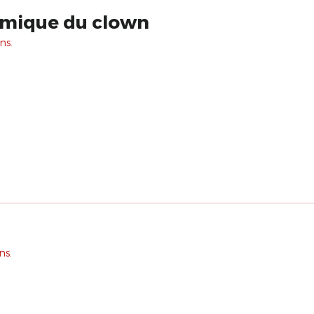
hmique du clown
ns.
ns.