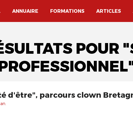
A
ANNUAIRE
FORMATIONS
ARTICLES
ÉSULTATS POUR 
PROFESSIONNEL
rté d'être", parcours clown Bretag
 an.