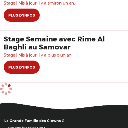
dans le Mélodrame et la
Stage | Mis à jour il y a environ un an.
Tragédie de tous les jours, de
PLUS D'INFOS
tous les temps.
Stage Semaine avec Rime Al
Baghli au Samovar
Stage | Mis à jour il y a plus d'un an.
PLUS D'INFOS
La Grande Famille des Clowns ©