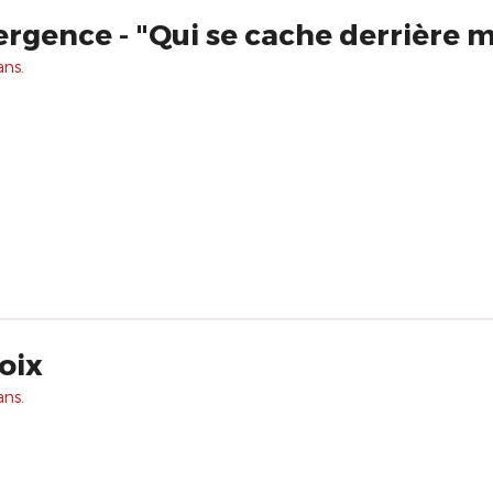
gence - "Qui se cache derrière m
ans.
oix
ans.