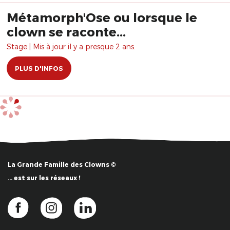
Métamorph'Ose ou lorsque le
clown se raconte...
Stage | Mis à jour il y a presque 2 ans.
PLUS D'INFOS
La Grande Famille des Clowns ©
… est sur les réseaux !