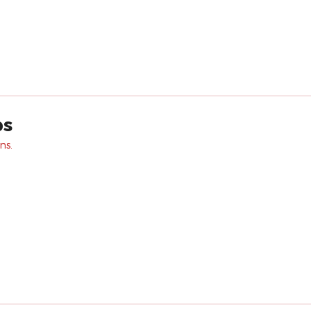
ps
ns.