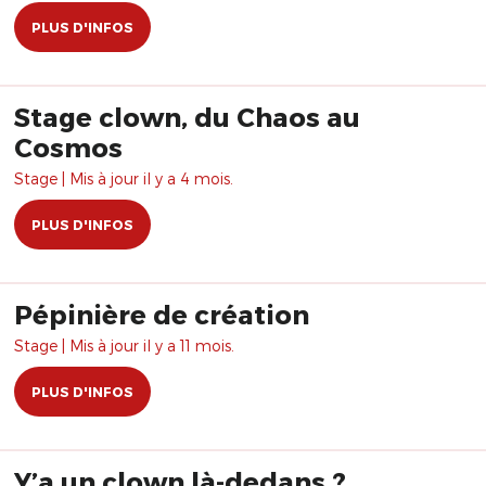
Tragédie de tous les jours, de
PLUS D'INFOS
tous les temps.
Stage clown, du Chaos au
Cosmos
Stage | Mis à jour il y a 4 mois.
PLUS D'INFOS
Pépinière de création
Stage | Mis à jour il y a 11 mois.
PLUS D'INFOS
Y’a un clown là-dedans ?