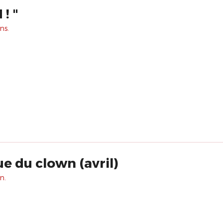
! "
ns.
e du clown (avril)
n.